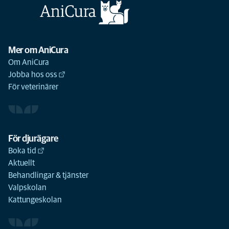
Mer om AniCura
Om AniCura
Jobba hos oss
För veterinärer
För djurägare
Boka tid
Aktuellt
Behandlingar & tjänster
Valpskolan
Kattungeskolan