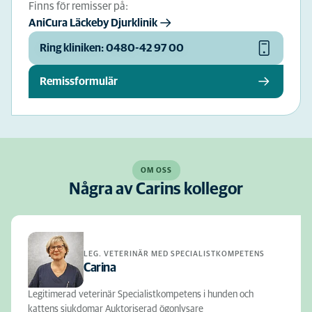
Finns för remisser på:
AniCura Läckeby Djurklinik
Ring kliniken: 0480-42 97 00
Remissformulär
OM OSS
Några av Carins kollegor
LEG. VETERINÄR MED SPECIALISTKOMPETENS
Carina
Legitimerad veterinär Specialistkompetens i hunden och
kattens sjukdomar Auktoriserad ögonlysare