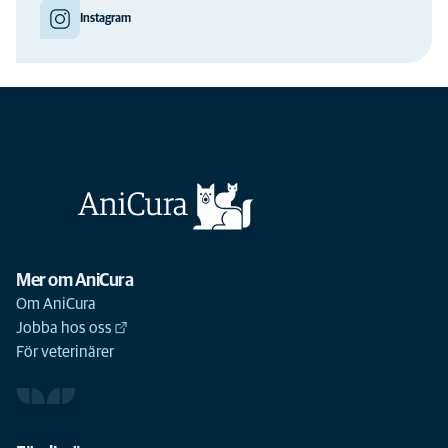
Instagram
Mer om AniCura
Om AniCura
Jobba hos oss
För veterinärer