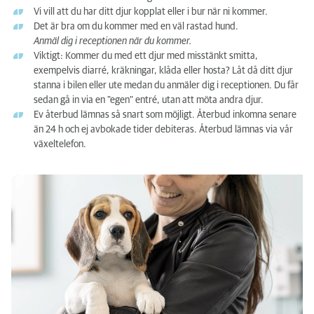
Vi vill att du har ditt djur kopplat eller i bur när ni kommer.
Det är bra om du kommer med en väl rastad hund.
Anmäl dig i receptionen när du kommer.
Viktigt: Kommer du med ett djur med misstänkt smitta,
exempelvis diarré, kräkningar, klåda eller hosta? Låt då ditt djur
stanna i bilen eller ute medan du anmäler dig i receptionen. Du får
sedan gå in via en "egen" entré, utan att möta andra djur.
Ev återbud lämnas så snart som möjligt. Återbud inkomna senare
än 24 h och ej avbokade tider debiteras. Återbud lämnas via vår
växeltelefon.