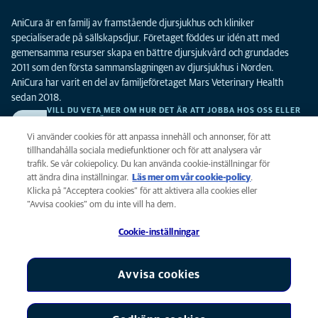
AniCura är en familj av framstående djursjukhus och kliniker
specialiserade på sällskapsdjur. Företaget föddes ur idén att med
gemensamma resurser skapa en bättre djursjukvård och grundades
2011 som den första sammanslagningen av djursjukhus i Norden.
AniCura har varit en del av familjeföretaget Mars Veterinary Health
sedan 2018.
VILL DU VETA MER OM HUR DET ÄR ATT JOBBA HOS OSS ELLER
SE LEDIGA TJÄNSTER?
Vi söker alltid efter fler duktiga kollegor. Klicka här för att komma till vår
Vi använder cookies för att anpassa innehåll och annonser, för att
karriärsida.
tillhandahålla sociala mediefunktioner och för att analysera vår
trafik. Se vår cokiepolicy. Du kan använda cookie-inställningar för
att ändra dina inställningar.
Läs mer om vår cookie-policy
(opens in a
.
Integritet
Klicka på ”Acceptera cookies” för att aktivera alla cookies eller
new tab)
Legalt
”Avvisa cookies” om du inte vill ha dem.
Cookiepolicy
Cookie-inställningar
Tillgänglighet
Global Human Rights
AniCura är ett dotterbolag till Mars, Inc © 2026
Avvisa cookies