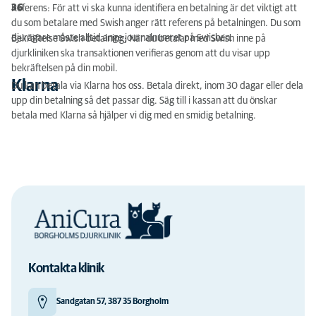
36
Referens: För att vi ska kunna identifiera en betalning är det viktigt att
du som betalare med Swish anger rätt referens på betalningen. Du som
djurägare måste alltid ange journalnumret på Swishen.
Bekräftelse Swish-betalning: När du betalar med Swish inne på
djurkliniken ska transaktionen verifieras genom att du visar upp
bekräftelsen på din mobil.
Klarna
Du kan betala via Klarna hos oss. Betala direkt, inom 30 dagar eller dela
upp din betalning så det passar dig. Säg till i kassan att du önskar
betala med Klarna så hjälper vi dig med en smidig betalning.
Kontakta klinik
Sandgatan 57, 387 35 Borgholm