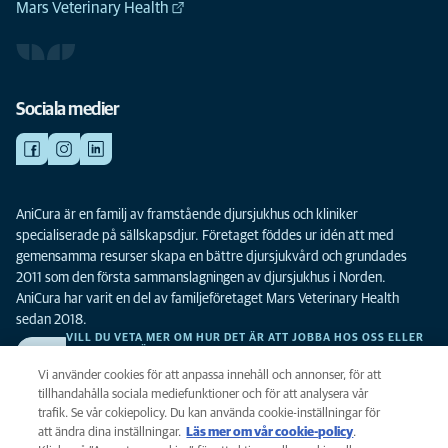
Mars Veterinary Health
Sociala medier
AniCura är en familj av framstående djursjukhus och kliniker
specialiserade på sällskapsdjur. Företaget föddes ur idén att med
gemensamma resurser skapa en bättre djursjukvård och grundades
2011 som den första sammanslagningen av djursjukhus i Norden.
AniCura har varit en del av familjeföretaget Mars Veterinary Health
sedan 2018.
VILL DU VETA MER OM HUR DET ÄR ATT JOBBA HOS OSS ELLER
SE LEDIGA TJÄNSTER?
Vi söker alltid efter fler duktiga kollegor. Klicka här för att komma till vår
Vi använder cookies för att anpassa innehåll och annonser, för att
karriärsida.
tillhandahålla sociala mediefunktioner och för att analysera vår
trafik. Se vår cokiepolicy. Du kan använda cookie-inställningar för
att ändra dina inställningar.
Läs mer om vår cookie-policy
(opens in a
.
Integritet