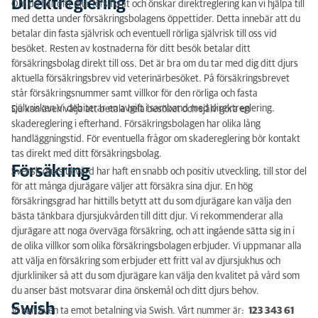
Direktreglering
Om du har ditt djur försäkrat och önskar direktreglering kan vi hjälpa till
Försäkring
med detta under försäkringsbolagens öppettider. Detta innebär att du
betalar din fasta självrisk och eventuell rörliga självrisk till oss vid
Swish
besöket. Resten av kostnaderna för ditt besök betalar ditt
försäkringsbolag direkt till oss. Det är bra om du tar med dig ditt djurs
Klarna
aktuella försäkringsbrev vid veterinärbesöket. På försäkringsbrevet
står försäkringsnummer samt villkor för den rörliga och fasta
självrisken.Vi debiterar en avgift i samband med direktreglering.
Du kan även välja att betala hela besöket och själv göra en
skadereglering i efterhand. Försäkringsbolagen har olika lång
handläggningstid. För eventuella frågor om skadereglering bör kontakt
tas direkt med ditt försäkringsbolag.
Försäkring
Svensk djursjukvård har haft en snabb och positiv utveckling, till stor del
för att många djurägare väljer att försäkra sina djur. En hög
försäkringsgrad har hittills betytt att du som djurägare kan välja den
bästa tänkbara djursjukvården till ditt djur. Vi rekommenderar alla
djurägare att noga överväga försäkring, och att ingående sätta sig in i
de olika villkor som olika försäkringsbolagen erbjuder. Vi uppmanar alla
att välja en försäkring som erbjuder ett fritt val av djursjukhus och
djurkliniker så att du som djurägare kan välja den kvalitet på vård som
du anser bäst motsvarar dina önskemål och ditt djurs behov.
Swish
Vi kan även ta emot betalning via Swish. Vårt nummer är:
123 343 61