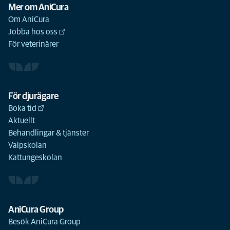
Mer om AniCura
Om AniCura
Jobba hos oss
För veterinärer
För djurägare
Boka tid
Aktuellt
Behandlingar & tjänster
Valpskolan
Kattungeskolan
AniCura Group
Besök AniCura Group