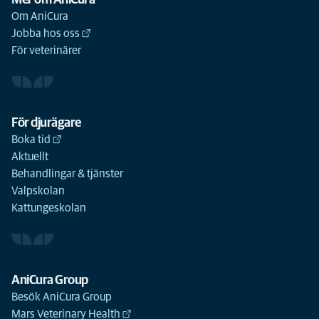
Mer om AniCura
Om AniCura
Jobba hos oss
För veterinärer
För djurägare
Boka tid
Aktuellt
Behandlingar & tjänster
Valpskolan
Kattungeskolan
AniCura Group
Besök AniCura Group
Mars Veterinary Health