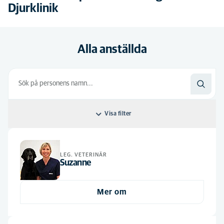
Djurklinik
Alla anställda
Visa filter
Sortera efter: Default
LEG. VETERINÄR
Default
Alla discipliner
Suzanne
Alfabetiskt
Odontologi
(2)
Alla jobbroller
Mer om
Djurvårdare nivå II
(1)
Djurvårdare nivå III
(2)