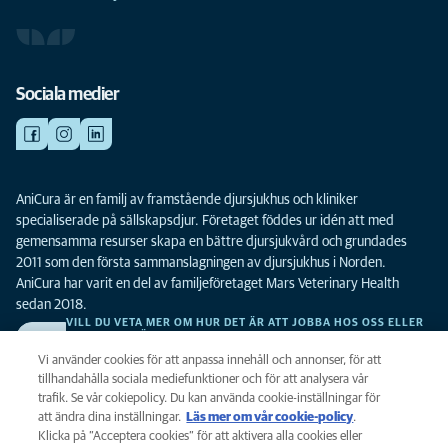
Sociala medier
AniCura är en familj av framstående djursjukhus och kliniker
specialiserade på sällskapsdjur. Företaget föddes ur idén att med
gemensamma resurser skapa en bättre djursjukvård och grundades
2011 som den första sammanslagningen av djursjukhus i Norden.
AniCura har varit en del av familjeföretaget Mars Veterinary Health
sedan 2018.
VILL DU VETA MER OM HUR DET ÄR ATT JOBBA HOS OSS ELLER
SE LEDIGA TJÄNSTER?
Vi söker alltid efter fler duktiga kollegor. Klicka här för att komma till vår
Vi använder cookies för att anpassa innehåll och annonser, för att
karriärsida.
tillhandahålla sociala mediefunktioner och för att analysera vår
trafik. Se vår cokiepolicy. Du kan använda cookie-inställningar för
att ändra dina inställningar.
Läs mer om vår cookie-policy
(opens in a
.
Integritet
Klicka på ”Acceptera cookies” för att aktivera alla cookies eller
new tab)