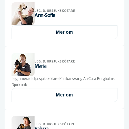
Leg. Djursjukskötare
(3)
LEG. DJURSJUKSKÖTARE
Ann-Sofie
Leg. Veterinär
(1)
Mer om
LEG. DJURSJUKSKÖTARE
Maria
Legitimerad djursjukskötare Klinikansvarig AniCura Borgholms
Djurklinik
Mer om
LEG. DJURSJUKSKÖTARE