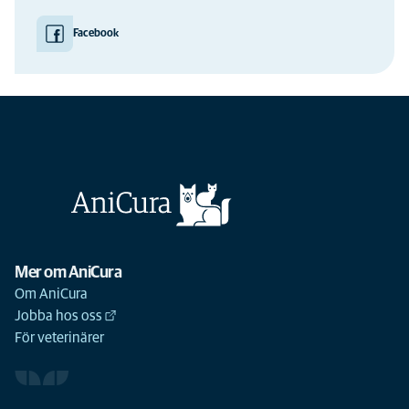
Facebook
Mer om AniCura
Om AniCura
Jobba hos oss
För veterinärer