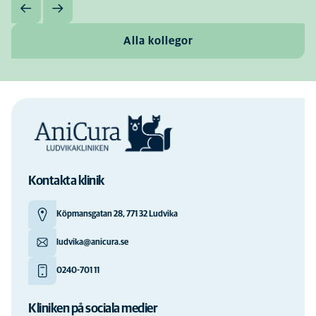
Alla kollegor
Kontakta klinik
Köpmansgatan 28, 771 32 Ludvika
ludvika@anicura.se
0240-701 11
Kliniken på sociala medier