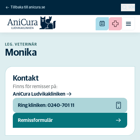
Tillbaka till anicura.se
SÖK
LEG. VETERINÄR
Monika
Kontakt
Finns för remisser på:
AniCura Ludvikakliniken
Ring kliniken: 0240-701 11
Remissformulär