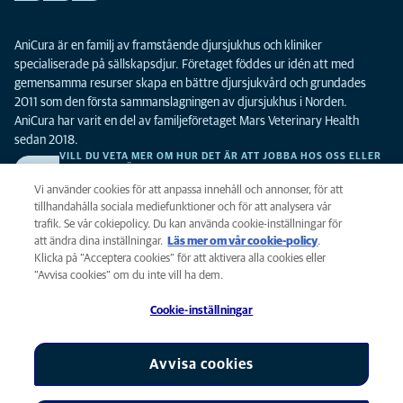
AniCura är en familj av framstående djursjukhus och kliniker
specialiserade på sällskapsdjur. Företaget föddes ur idén att med
gemensamma resurser skapa en bättre djursjukvård och grundades
2011 som den första sammanslagningen av djursjukhus i Norden.
AniCura har varit en del av familjeföretaget Mars Veterinary Health
sedan 2018.
VILL DU VETA MER OM HUR DET ÄR ATT JOBBA HOS OSS ELLER
SE LEDIGA TJÄNSTER?
Vi söker alltid efter fler duktiga kollegor. Klicka här för att komma till vår
Vi använder cookies för att anpassa innehåll och annonser, för att
karriärsida.
tillhandahålla sociala mediefunktioner och för att analysera vår
trafik. Se vår cokiepolicy. Du kan använda cookie-inställningar för
att ändra dina inställningar.
Läs mer om vår cookie-policy
(opens in a
.
Integritet
Klicka på ”Acceptera cookies” för att aktivera alla cookies eller
new tab)
Legalt
”Avvisa cookies” om du inte vill ha dem.
Cookiepolicy
Cookie-inställningar
Tillgänglighet
Global Human Rights
AniCura är ett dotterbolag till Mars, Inc © 2026
Avvisa cookies