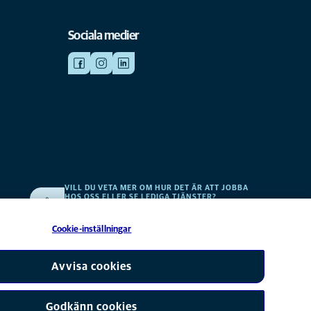
Sociala medier
VILL DU VETA MER OM HUR DET ÄR ATT JOBBA
HOS OSS ELLER SE LEDIGA TJÄNSTER?
v
Vi söker alltid efter fler duktiga kollegor. Klicka här för att
komma till vår karriärsida.
Cookie-inställningar
erbolag till Mars, Inc © 2026
Avvisa cookies
Godkänn cookies