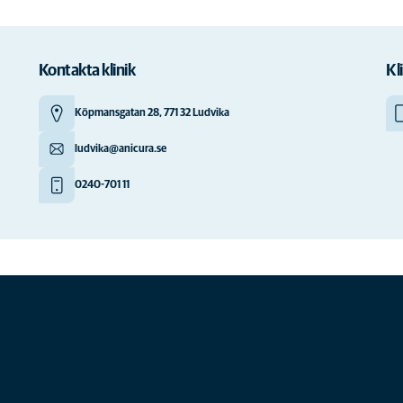
Kontakta klinik
Kl
Köpmansgatan 28, 771 32 Ludvika
ludvika@anicura.se
0240-701 11