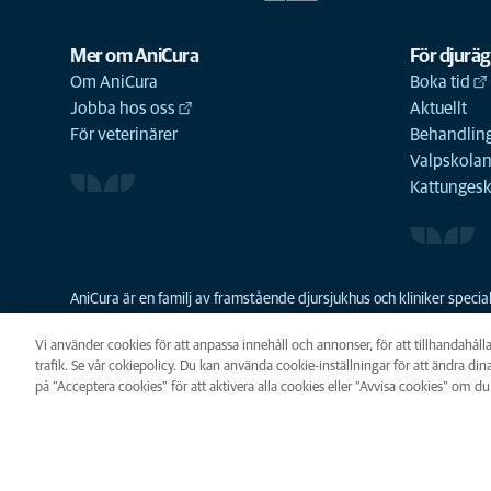
Mer om AniCura
För djurä
Om AniCura
Boka tid
Jobba hos oss
Aktuellt
För veterinärer
Behandling
Valpskola
Kattunges
AniCura är en familj av framstående djursjukhus och kliniker spec
resurser skapa en bättre djursjukvård och grundades 2011 som den
familjeföretaget Mars Veterinary Health sedan 2018.
Vi använder cookies för att anpassa innehåll och annonser, för att tillhandahåll
trafik. Se vår cokiepolicy. Du kan använda cookie-inställningar för att ändra dina
på ”Acceptera cookies” för att aktivera alla cookies eller ”Avvisa cookies” om du 
Integritet
Legalt
Cookie