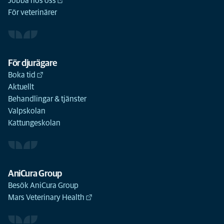
Jobba hos oss
För veterinärer
För djurägare
Boka tid
Aktuellt
Behandlingar & tjänster
Valpskolan
Kattungeskolan
AniCura Group
Besök AniCura Group
Mars Veterinary Health