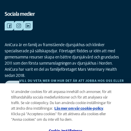
Sociala medier
AniCura är en familj av framstående djursjukhus och kliniker
specialiserade på sällskapsdjur. Företaget föddes ur idén att med
gemensamma resurser skapa en bättre djursjukvård och grundades
2011 som den första sammanslagningen av djursjukhus i Norden.
AniCura har varit en del av familjeföretaget Mars Veterinary Health
sedan 2018.
VILL DU VETA MER OM HUR DET ÄR ATT JOBBA HOS OSS ELLER
SE LEDIGA TJÄNSTER?
Vi söker alltid efter fler duktiga kollegor. Klicka här för att komma till vår
Vi använder cookies för att anpassa innehåll och annonser, för att
karriärsida.
tillhandahålla sociala mediefunktioner och för att analysera vår
trafik. Se vår cokiepolicy. Du kan använda cookie-inställningar för
att ändra dina inställningar.
Läs mer om vår cookie-policy
(opens in a
.
Integritet
Klicka på ”Acceptera cookies” för att aktivera alla cookies eller
new tab)
Legalt
”Avvisa cookies” om du inte vill ha dem.
Cookiepolicy