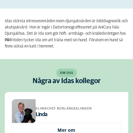
Idas största intresseområden inom djursjukvården är bilddiagnostik och
akutsjukvård. Hon är ingår i Datortomografiteamet på AniCura Falu
Djursjukhus. Det är Ida som gör höft- armbågs- och knäledsröntgen hos
oss.
På fritiden tycker Ida om att träna med sin hund. Förutom en hund så
finns också en katt i hemmet.
OM OSS
Några av Idas kollegor
KLINIKCHEF BORLÄNGEKLINIKEN
Linda
Mer om