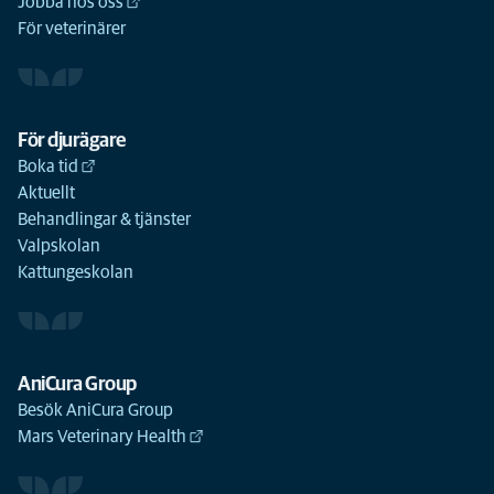
Jobba hos oss
För veterinärer
För djurägare
Boka tid
Aktuellt
Behandlingar & tjänster
Valpskolan
Kattungeskolan
AniCura Group
Besök AniCura Group
Mars Veterinary Health