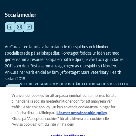
Sociala medier
AniCura är en familj av framstående djursjukhus och kliniker
specialiserade på sällskapsdjur. Företaget föddes ur idén att med
gemensamma resurser skapa en bättre djursjukvård och grundades
2011 som den första sammanslagningen av djursjukhus i Norden.
AniCura har varit en del av familjeföretaget Mars Veterinary Health
sedan 2018.
VILL DU VETA MER OM HUR DET ÄR ATT JOBBA HOS OSS ELLER
SE LEDIGA TJÄNSTER?
Vi söker alltid efter fler duktiga kollegor. Klicka här för att komma till vår
Vi använder cookies för att anpassa innehåll och annonser, för att
karriärsida.
tillhandahålla sociala mediefunktioner och för att analysera vår
trafik. Se vår cokiepolicy. Du kan använda cookie-inställningar för
att ändra dina inställningar.
Läs mer om vår cookie-policy
(opens in a
.
Integritet
Klicka på ”Acceptera cookies” för att aktivera alla cookies eller
new tab)
Legalt
”Avvisa cookies” om du inte vill ha dem.
Cookiepolicy