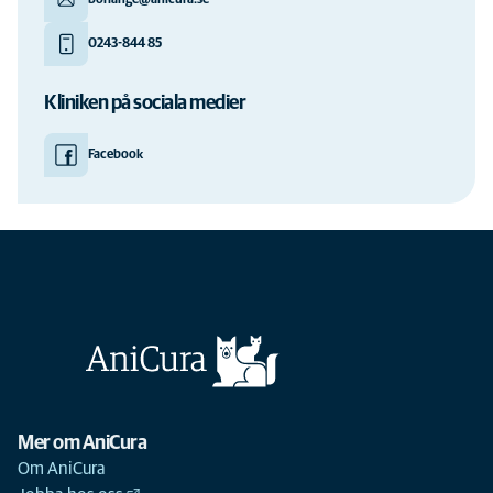
borlange@anicura.se
0243-844 85
Kliniken på sociala medier
Facebook
Mer om AniCura
Om AniCura