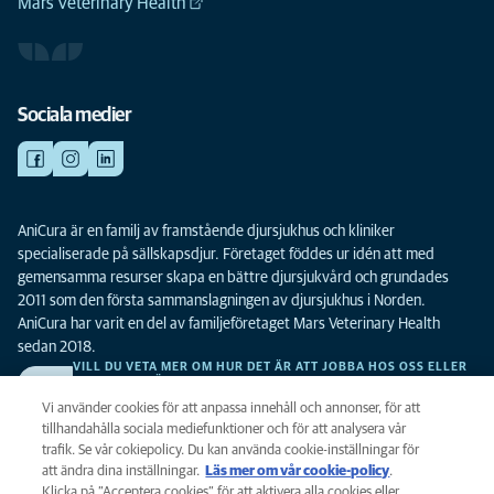
Mars Veterinary Health
Sociala medier
AniCura är en familj av framstående djursjukhus och kliniker
specialiserade på sällskapsdjur. Företaget föddes ur idén att med
gemensamma resurser skapa en bättre djursjukvård och grundades
2011 som den första sammanslagningen av djursjukhus i Norden.
AniCura har varit en del av familjeföretaget Mars Veterinary Health
sedan 2018.
VILL DU VETA MER OM HUR DET ÄR ATT JOBBA HOS OSS ELLER
SE LEDIGA TJÄNSTER?
Vi söker alltid efter fler duktiga kollegor. Klicka här för att komma till vår
Vi använder cookies för att anpassa innehåll och annonser, för att
karriärsida.
tillhandahålla sociala mediefunktioner och för att analysera vår
trafik. Se vår cokiepolicy. Du kan använda cookie-inställningar för
att ändra dina inställningar.
Läs mer om vår cookie-policy
(opens in a
.
Integritet
Klicka på ”Acceptera cookies” för att aktivera alla cookies eller
new tab)