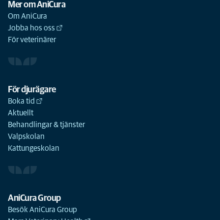
Mer om AniCura
Om AniCura
Jobba hos oss
För veterinärer
För djurägare
Boka tid
Aktuellt
Behandlingar & tjänster
Valpskolan
Kattungeskolan
AniCura Group
Besök AniCura Group