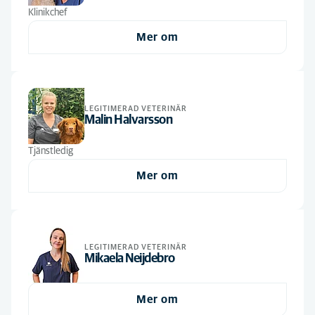
Alfabetiskt
Djursjukskötare
(1)
Klinikchef
Djurvårdare nivå II
(1)
Mer om
Leg. Djursjukskötare
(3)
Leg. Veterinär
(2)
Receptionist
(1)
LEGITIMERAD VETERINÄR
Malin Halvarsson
Sköterskechef
(1)
Tjänstledig
Veterinärer
(2)
Mer om
LEGITIMERAD VETERINÄR
Mikaela Neijdebro
Mer om