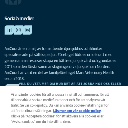
Sociala medier
AniCura är en familj av framstående djursjukhus och kliniker
specialiserade på sällskapsdjur. Företaget föddes ur idén att med
gemensamma resurser skapa en bättre djursjukvård och grundades
2011 som den första sammanslagningen av djursjukhus i Norden.
AniCura har varit en del av familjeföretaget Mars Veterinary Health
sedan 2018.
VILL DU VETA MER OM HUR DET ÄR ATT JOBBA HOS OSS ELLER
SE LEDIGA TJÄNSTER?
Vi söker alltid efter fler duktiga kollegor. Klicka här för att komma till vår
Vi använder cookies för att anpassa innehåll och annonser, för att
karriärsida.
tillhandahålla sociala mediefunktioner och för att analysera vår
trafik. Se vår cokiepolicy. Du kan använda cookie-inställningar för
att ändra dina inställningar.
Läs mer om vår cookie-policy
(opens in a
.
Integritet
Klicka på ”Acceptera cookies” för att aktivera alla cookies eller
new tab)
Legalt
”Avvisa cookies” om du inte vill ha dem.