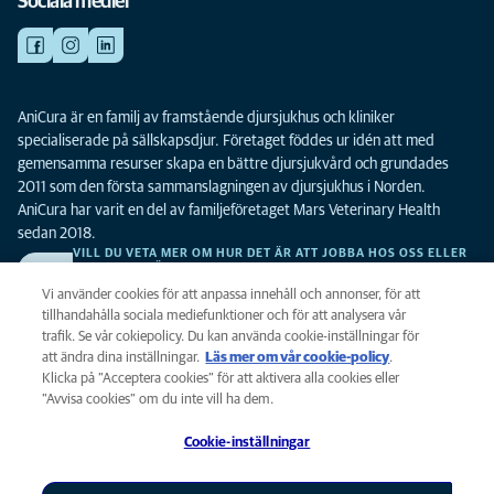
Sociala medier
AniCura är en familj av framstående djursjukhus och kliniker
specialiserade på sällskapsdjur. Företaget föddes ur idén att med
gemensamma resurser skapa en bättre djursjukvård och grundades
2011 som den första sammanslagningen av djursjukhus i Norden.
AniCura har varit en del av familjeföretaget Mars Veterinary Health
sedan 2018.
VILL DU VETA MER OM HUR DET ÄR ATT JOBBA HOS OSS ELLER
SE LEDIGA TJÄNSTER?
Vi söker alltid efter fler duktiga kollegor. Klicka här för att komma till vår
Vi använder cookies för att anpassa innehåll och annonser, för att
karriärsida.
tillhandahålla sociala mediefunktioner och för att analysera vår
trafik. Se vår cokiepolicy. Du kan använda cookie-inställningar för
att ändra dina inställningar.
Läs mer om vår cookie-policy
(opens in a
.
Integritet
Klicka på ”Acceptera cookies” för att aktivera alla cookies eller
new tab)
Legalt
”Avvisa cookies” om du inte vill ha dem.
Cookiepolicy
Cookie-inställningar
Tillgänglighet
Global Human Rights