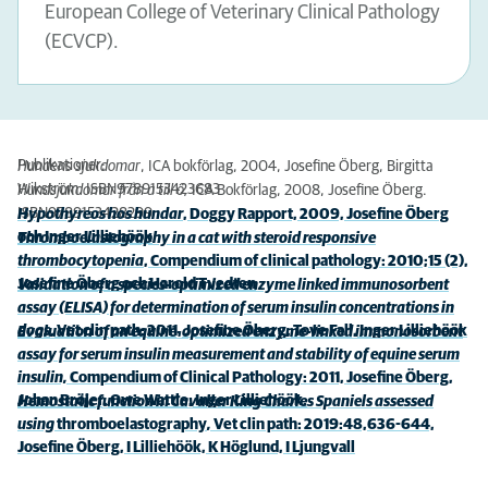
European College of Veterinary Clinical Pathology
(ECVCP).
Publikationer:
Hundens sjukdomar
, ICA bokförlag, 2004, Josefine Öberg, Birgitta
Wikström. ISBN9789153423683
Hundsjukdomar från a till ö,
ICA Bokförlag, 2008, Josefine Öberg.
ISBN9789153428299
Hypothyreos hos hundar
, Doggy Rapport, 2009, Josefine Öberg
och Inger Lilliehöök
Thromboelastography in a cat with steroid responsive
thrombocytopenia
, Compendium of clinical pathology: 2010;15 (2),
Josefine Öberg och Harold Tvedten
Validation of a species-optimized enzyme linked immunosorbent
assay (ELISA) for determination of serum insulin concentrations in
dogs
, Vet clin path: 2011, Josefine Öberg, Tove Fall, Inger Lilliehöök
Evaluation of an equine-optimized enzyme-linked immonosorbent
assay for serum insulin measurement and stability of equine serum
insulin,
Compendium of Clinical Pathology: 2011, Josefine Öberg,
Johan Bröjer, Owe Wattle, Inger Lilliehöök.
Hemostatic function in Cavalier King Charles Spaniels assessed
using
thromboelastography
,
Vet clin path: 2019:48,636-644,
Josefine Öberg, I Lilliehöök, K Höglund, I Ljungvall