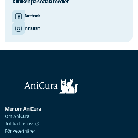
Kliniken på sociala medier
Facebook
Instagram
Mer om AniCura
Om AniCura
Jobba hos oss
För veterinärer