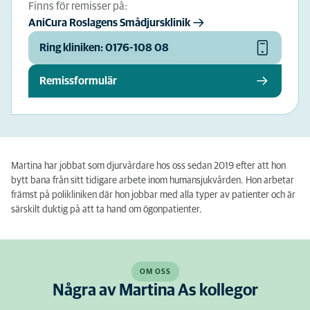
Finns för remisser på:
AniCura Roslagens Smådjursklinik
Ring kliniken: 0176-108 08
Remissformulär
Martina har jobbat som djurvårdare hos oss sedan
2019
efter att
hon
bytt bana från sitt tidigare arbete inom
human
sjuk
vården
. Hon arbetar
främst på polikliniken
där hon jobbar med alla typer av patienter och är
särskilt duktig på att
ta hand om ögonpatienter.
OM OSS
Några av Martina As kollegor