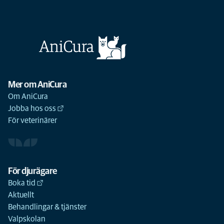
Mer om AniCura
Om AniCura
Jobba hos oss
För veterinärer
För djurägare
Boka tid
Aktuellt
Behandlingar & tjänster
Valpskolan