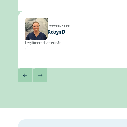
VETERINÄRER
Robyn D
Legitimerad veterinär