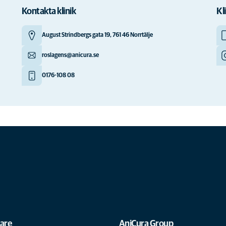
Kontakta klinik
Kl
August Strindbergs gata 19, 761 46 Norrtälje
roslagens@anicura.se
0176-108 08
gare
AniCura Group