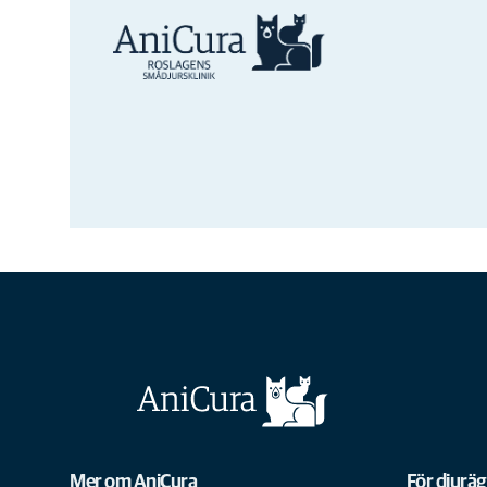
Mer om AniCura
För djurä