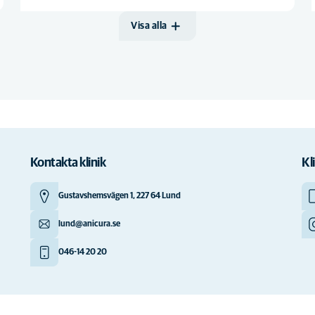
Visa alla
Kontakta klinik
Kl
Gustavshemsvägen 1, 227 64 Lund
lund@anicura.se
046-14 20 20