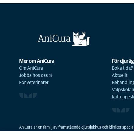
Mer om AniCura
För djurä
Om AniCura
Boka tid
Jobba hos oss
Aktuellt
För veterinärer
Behandling
Valpskola
Kattunges
AniCura är en familj av framstående djursjukhus och kliniker spec
resurser skapa en bättre djursjukvård och grundades 2011 som den