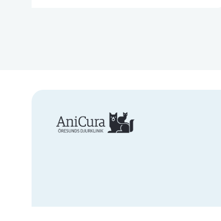
Leg. Veterinär
(7)
Leg. Veterinär med
(2)
specialistkompetens
Receptionist
(2)
Remisskoordinator
(1)
Sköterskechef
(1)
Veterinärchef
(1)