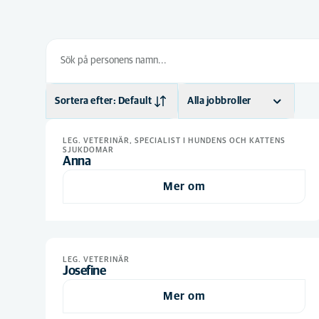
Sortera efter: Default
Alla jobbroller
Default
Butiksansvarig
(1)
LEG. VETERINÄR, SPECIALIST I HUNDENS OCH KATTENS
SJUKDOMAR
Alfabetiskt
Chefsveterinär
(1)
Anna
Djurvårdare nivå II
(4)
Mer om
Djurvårdare nivå III
(1)
Klinikchef
(1)
Leg. Biomedicinsk
LEG. VETERINÄR
(1)
Josefine
analytiker
Leg.
Mer om
(10)
Djursjukskötare