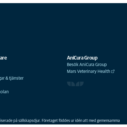
gare
AniCura Group
Besök AniCura Group
Mars Veterinary Health
ar & tjänster
n
kolan
ialiserade på sällskapsdjur. Företaget föddes ur idén att med gemensamma
 första sammanslagningen av djursjukhus i Norden. AniCura har varit en del a