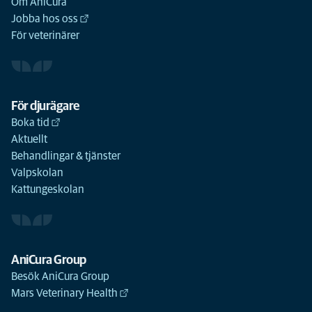
Om AniCura
Jobba hos oss
För veterinärer
För djurägare
Boka tid
Aktuellt
Behandlingar & tjänster
Valpskolan
Kattungeskolan
AniCura Group
Besök AniCura Group
Mars Veterinary Health