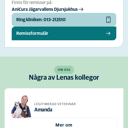
Finns för remisser på:
AniCura Jägarvallens Djursjukhus
Ring kliniken: 013-212510
Remissformulär
OM OSS
Några av Lenas kollegor
LEGITIMERAD VETERINÄR
Amanda
Mer om