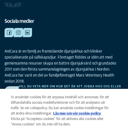
Sociala medier
AniCura är en familj av framstående djursjukhus och kliniker
specialiserade på sällskapsdjur. Företaget föddes ur idén att med
gemensamma resurser skapa en bättre djursjukvård och grundades
2011 som den första sammanslagningen av djursjukhus i Norden.
AniCura har varit en del av familjeföretaget Mars Veterinary Health
sedan 2018.
VILL DU VETA MER OM HUR DET ÄR ATT JOBBA HOS OSS ELLER
SE LEDIGA TJÄNSTER?
Vi söker alltid efter fler duktiga kollegor. Klicka här för att komma till vår
Vi använder cookies för att anpassa innehåll och annonser, för att
karriärsida.
tillhandahålla sociala mediefunktioner och för att analysera vår
trafik. Se vår cokiepolicy. Du kan använda cookie-inställningar för
att ändra dina inställningar.
Läs mer om vår cookie-policy
(opens in a
.
Integritet
Klicka på ”Acceptera cookies” för att aktivera alla cookies eller
new tab)
Legalt
”Avvisa cookies” om du inte vill ha dem.