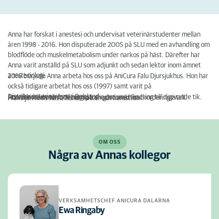
Anna har forskat i anestesi och undervisat veterinärstudenter mellan
åren 1998 - 2016. Hon disputerade 2005 på SLU med en avhandling om
blodflöde och muskelmetabolism under narkos på häst. Därefter har
Anna varit anställd på SLU som adjunkt och sedan lektor inom ämnet
anestesiologi.
2016 började Anna arbeta hos oss på AniCura Falu Djursjukhus. Hon har
också tidigare arbetat hos oss (1997) samt varit på
Distriktsveterinärerna i Dalsland.
Anna bedriver en forskningsstudie om smärtlindring till digivande tik.
Hon bor med man och barn på en gård med inackorderingsstall.
I familjen finns häst, hund, katter och hamstrar.
OM OSS
Några av Annas kollegor
VERKSAMHETSCHEF ANICURA DALARNA
Ewa Ringaby