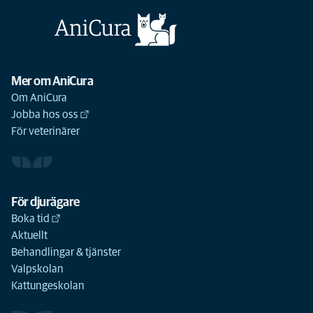
Mer om AniCura
Om AniCura
Jobba hos oss
För veterinärer
För djurägare
Boka tid
Aktuellt
Behandlingar & tjänster
Valpskolan
Kattungeskolan