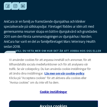
AniCura är en familj av framstående djursjukhus och kliniker
specialiserade på sällskapsdjur. Företaget föddes ur idén att med
gemensamma resurser skapa en bättre djursjukvård och grundades
2011 som den första sammanslagningen av djursjukhus i Norden.
AniCura har varit en del av familjeföretaget Mars Veterinary Health
sedan 2018.
VILL DU VETA MER OM HUR DET ÄR ATT JOBBA HOS OSS ELLER
SE LEDIGA TJÄNSTER?
Vi söker alltid efter fler duktiga kollegor. Klicka här för att komma till vår
Vi använder cookies för att anpassa innehåll och annonser, för att
karriärsida.
tillhandahålla sociala mediefunktioner och för att analysera vår
trafik. Se vår cokiepolicy. Du kan använda cookie-inställningar för
att ändra dina inställningar.
Läs mer om vår cookie-policy
(opens in a
.
Integritet
Klicka på ”Acceptera cookies” för att aktivera alla cookies eller
new tab)
Legalt
”Avvisa cookies” om du inte vill ha dem.
Cookiepolicy
Cookie-inställningar
Tillgänglighet
Global Human Rights
AniCura är ett dotterbolag till Mars, Inc © 2026
Avvisa cookies