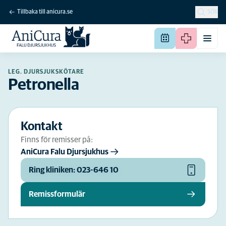
Tillbaka till anicura.se
SÖK
LEG. DJURSJUKSKÖTARE
Petronella
Kontakt
Finns för remisser på:
AniCura Falu Djursjukhus
Ring kliniken: 023-646 10
Remissformulär