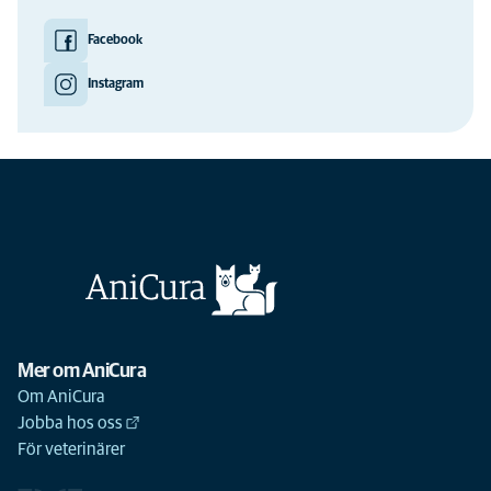
Facebook
Instagram
Mer om AniCura
Om AniCura
Jobba hos oss
För veterinärer