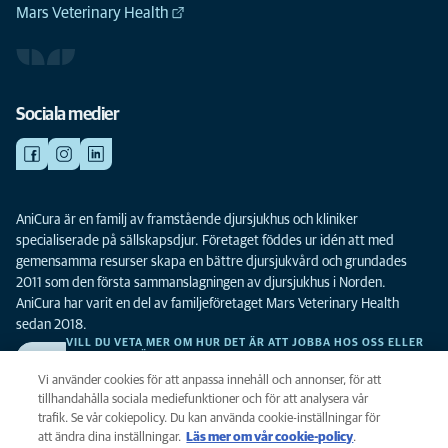
Mars Veterinary Health
Sociala medier
AniCura är en familj av framstående djursjukhus och kliniker
specialiserade på sällskapsdjur. Företaget föddes ur idén att med
gemensamma resurser skapa en bättre djursjukvård och grundades
2011 som den första sammanslagningen av djursjukhus i Norden.
AniCura har varit en del av familjeföretaget Mars Veterinary Health
sedan 2018.
VILL DU VETA MER OM HUR DET ÄR ATT JOBBA HOS OSS ELLER
SE LEDIGA TJÄNSTER?
Vi söker alltid efter fler duktiga kollegor. Klicka här för att komma till vår
Vi använder cookies för att anpassa innehåll och annonser, för att
karriärsida.
tillhandahålla sociala mediefunktioner och för att analysera vår
trafik. Se vår cokiepolicy. Du kan använda cookie-inställningar för
att ändra dina inställningar.
Läs mer om vår cookie-policy
(opens in a
.