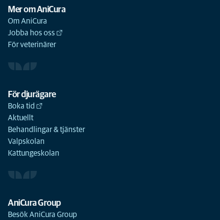
Mer om AniCura
Om AniCura
Jobba hos oss
För veterinärer
För djurägare
Boka tid
Aktuellt
Behandlingar & tjänster
Valpskolan
Kattungeskolan
AniCura Group
Besök AniCura Group