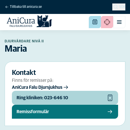
Tillbaka till anicura.se
SÖK
DJURVÅRDARE NIVÅ II
Maria
Kontakt
Finns för remisser på:
AniCura Falu Djursjukhus
Ring kliniken: 023-646 10
Remissformulär