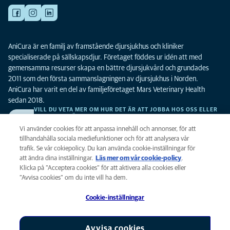
AniCura är en familj av framstående djursjukhus och kliniker
specialiserade på sällskapsdjur. Företaget föddes ur idén att med
gemensamma resurser skapa en bättre djursjukvård och grundades
2011 som den första sammanslagningen av djursjukhus i Norden.
AniCura har varit en del av familjeföretaget Mars Veterinary Health
sedan 2018.
VILL DU VETA MER OM HUR DET ÄR ATT JOBBA HOS OSS ELLER
SE LEDIGA TJÄNSTER?
Vi söker alltid efter fler duktiga kollegor. Klicka här för att komma till vår
Vi använder cookies för att anpassa innehåll och annonser, för att
karriärsida.
tillhandahålla sociala mediefunktioner och för att analysera vår
trafik. Se vår cokiepolicy. Du kan använda cookie-inställningar för
att ändra dina inställningar.
Läs mer om vår cookie-policy
(opens in a
.
Integritet
Klicka på ”Acceptera cookies” för att aktivera alla cookies eller
new tab)
Legalt
”Avvisa cookies” om du inte vill ha dem.
Cookiepolicy
Cookie-inställningar
Tillgänglighet
Global Human Rights
AniCura är ett dotterbolag till Mars, Inc © 2026
Avvisa cookies