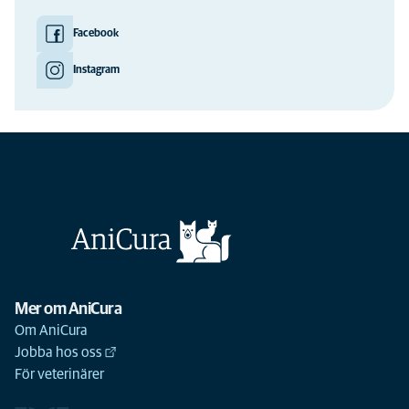
Facebook
Instagram
Mer om AniCura
Om AniCura
Jobba hos oss
För veterinärer