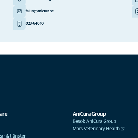
falun@anicura.se
023-646 10
gare
AniCura Group
Besök AniCura Group
Mars Veterinary Health
ar & tjänster