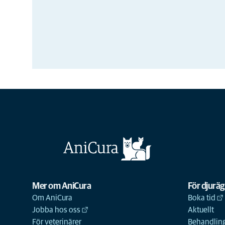
Mer om AniCura
För djurä
Om AniCura
Boka tid
Jobba hos oss
Aktuellt
För veterinärer
Behandling