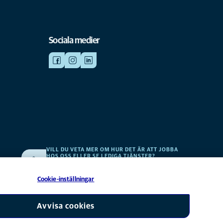
Sociala medier
VILL DU VETA MER OM HUR DET ÄR ATT JOBBA
HOS OSS ELLER SE LEDIGA TJÄNSTER?
v
Vi söker alltid efter fler duktiga kollegor. Klicka här för att
komma till vår karriärsida.
Cookie-inställningar
erbolag till Mars, Inc © 2026
Avvisa cookies