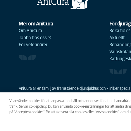
Mer om AniCura
För djurä
Om AniCura
Boka tid
Jobba hos oss
Aktuellt
För veterinärer
Behandling
Valpskola
Kattunges
AniCura är en familj av framstående djursjukhus och kliniker spec
resurser skapa en bättre djursjukvård och grundades 2011 som den
familjeföretaget Mars Veterinary Health sedan 2018.
Vi använder cookies för att anpassa innehåll och annonser, för att tillhandahåll
trafik. Se vår cokiepolicy. Du kan använda cookie-inställningar för att ändra dina
på ”Acceptera cookies” för att aktivera alla cookies eller ”Avvisa cookies” om du 
Integritet
Legalt
Cookie