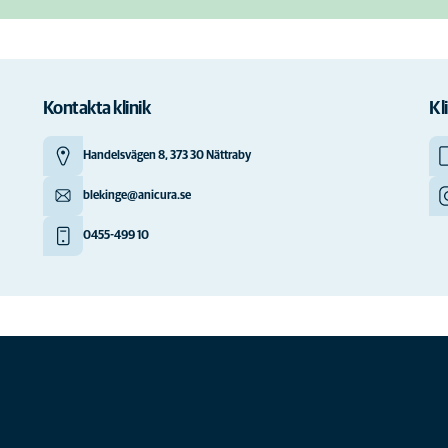
Kontakta klinik
Kl
Handelsvägen 8, 373 30 Nättraby
blekinge@anicura.se
0455-499 10