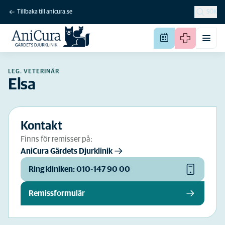
Tillbaka till anicura.se
SÖK
LEG. VETERINÄR
Elsa
Kontakt
Finns för remisser på:
AniCura Gärdets Djurklinik
Ring kliniken: 010-147 90 00
Remissformulär