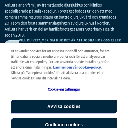
AniCura är en familj av framstående djursjukhus och kliniker
specialiserade på sällskapsdjur. Företaget föddes ur idén att med
gemensamma resurser skapa en bättre djursjukvård och grundades
2011 som den första sammanslagningen av djursjukhus i Norden.
AniCura har varit en del av familjeföretaget Mars Veterinary Health
sedan 2018.
VILL DU VETA MER OM HUR DET ÄR ATT JOBBA HOS OSS ELLER
SE LEDIGA TJÄNSTER?
Vi söker alltid efter fler duktiga kollegor. Klicka här för att komma till vår
Vi använder cookies för att anpassa innehåll och annonser, för att
karriärsida.
tillhandahålla sociala mediefunktioner och för att analysera vår
trafik. Se vår cokiepolicy. Du kan använda cookie-inställningar för
att ändra dina inställningar.
Läs mer om vår cookie-policy
(opens in a
.
Integritet
Klicka på ”Acceptera cookies” för att aktivera alla cookies eller
new tab)
Legalt
”Avvisa cookies” om du inte vill ha dem.
Cookiepolicy
Cookie-inställningar
Tillgänglighet
Global Human Rights
AniCura är ett dotterbolag till Mars, Inc © 2026
Avvisa cookies
Godkänn cookies
Cookie-inställningar