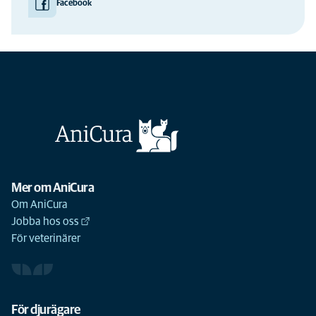
Facebook
Mer om AniCura
Om AniCura
Jobba hos oss
För veterinärer
För djurägare