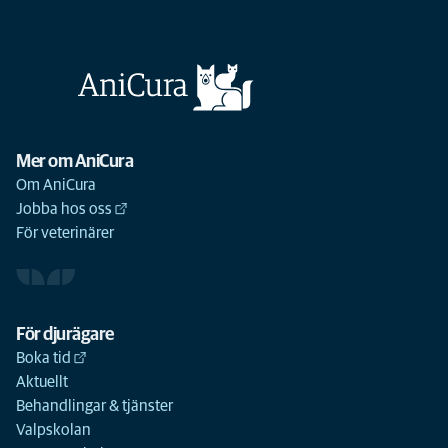
Mer om AniCura
Om AniCura
Jobba hos oss
För veterinärer
För djurägare
Boka tid
Aktuellt
Behandlingar & tjänster
Valpskolan