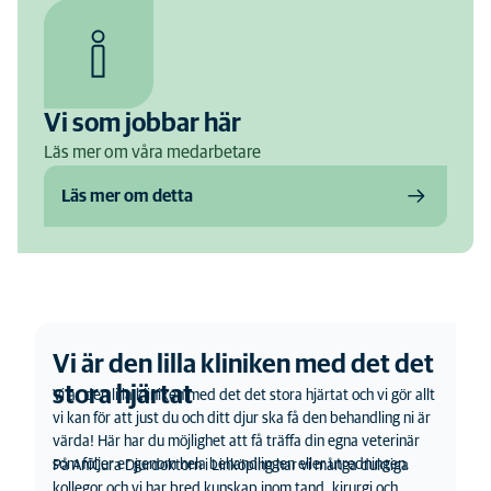
Vi som jobbar här
Läs mer om våra medarbetare
Läs mer om detta
Vi är den lilla kliniken med det det
stora hjärtat
Vi är den lilla kliniken med det det stora hjärtat och vi gör allt
vi kan för att just du och ditt djur ska få den behandling ni är
värda! Här har du möjlighet att få träffa din egna veterinär
som följer er genom hela behandlingen eller utredningen.
På AniCura Djurdoktorn i Linköping har vi många duktiga
kollegor och vi har bred kunskap inom tand, kirurgi och