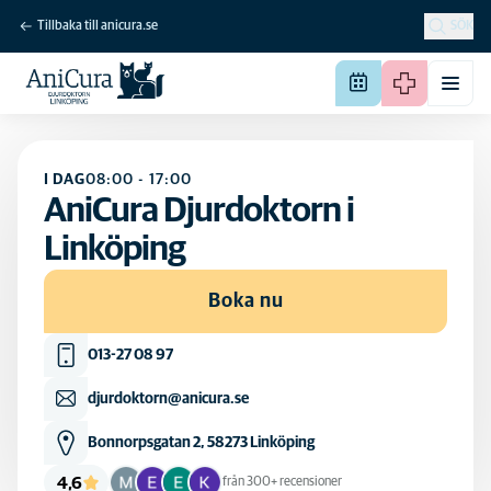
Tillbaka till anicura.se
SÖK
I DAG
08:00
-
17:00
AniCura Djurdoktorn i
Linköping
Boka nu
013-27 08 97
djurdoktorn@anicura.se
Bonnorpsgatan 2, 58273 Linköping
4,6
från 300+ recensioner