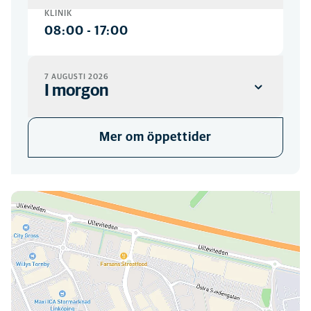
KLINIK
08:00
-
17:00
7 AUGUSTI 2026
I morgon
KLINIK
Mer om öppettider
08:00
-
17:00
Här hittar du oss