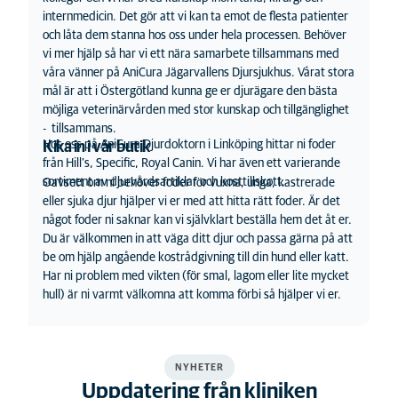
internmedicin. Det gör att vi kan ta emot de flesta patienter
och låta dem stanna hos oss under hela processen. Behöver
vi mer hjälp så har vi ett nära samarbete tillsammans med
våra vänner på AniCura Jägarvallens Djursjukhus. Vårat stora
mål är att i Östergötland kunna ge er djurägare den bästa
möjliga veterinärvården med stor kunskap och tillgänglighet
- tillsammans.
Hos oss på AniCura Djurdoktorn i Linköping hittar ni foder
Kika in i vår butik
från Hill’s, Specific, Royal Canin. Vi har även ett varierande
sortiment av djurvårdsartiklar och kosttillskott.
Oavsett om ni behöver foder för vuxna, unga, kastrerade
eller sjuka djur hjälper vi er med att hitta rätt foder. Är det
något foder ni saknar kan vi självklart beställa hem det åt er.
Du är välkommen in att väga ditt djur och passa gärna på att
be om hjälp angående kostrådgivning till din hund eller katt.
Har ni problem med vikten (för smal, lagom eller lite mycket
hull) är ni varmt välkomna att komma förbi så hjälper vi er.
NYHETER
Uppdatering från kliniken