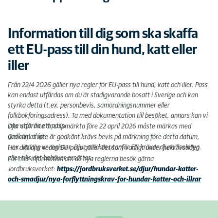
Information till dig som ska skaffa
ett EU-pass till din hund, katt eller
iller
Från 22/4 2026 gäller nya regler för EU-pass till hund, katt och iller. Pass
kan endast utfärdas om du är stadigvarande bosatt i Sverige och kan
styrka detta (t.ex. personbevis, samordningsnummer eller
folkbokföringsadress). Ta med dokumentation till besöket, annars kan vi
inte utfärda ett pass.
Djur som inte är chipmärkta före 22 april 2026 måste märkas med
godkänt chip.
Om chipet inte är godkänt krävs bevis på märkning före detta datum,
t.ex. utdrag ur register. Djur märkta utanför EU kräver djurhälsointyg.
Har ditt djur redan EU-pass gäller det som vanligt under hela livstiden
eller tills det behöver ersättas.
För mer information om de nya reglerna besök gärna
Jordbruksverket:
https://jordbruksverket.se/djur/hundar-katter-
och-smadjur/nya-forflyttningskrav-for-hundar-katter-och-illrar